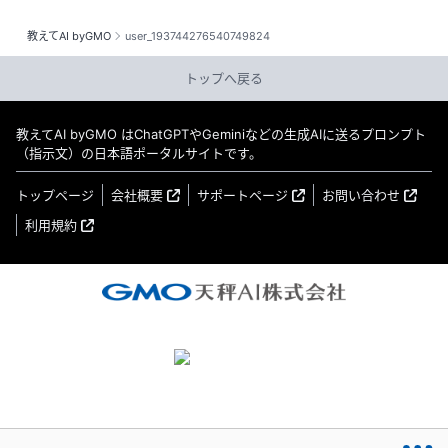
教えてAI byGMO
user_193744276540749824
トップへ戻る
教えてAI byGMO はChatGPTやGeminiなどの生成AIに送るプロンプト
（指示文）の日本語ポータルサイトです。
トップページ
会社概要
サポートページ
お問い合わせ
利用規約