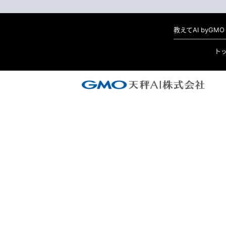
教えてAI byG
ト