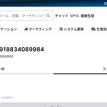
チャット
GPTs
画像生成
ニケーション
マーケティング
システム開発
仕事効
7918834089984
4089984
ー中
フ
フォロワー