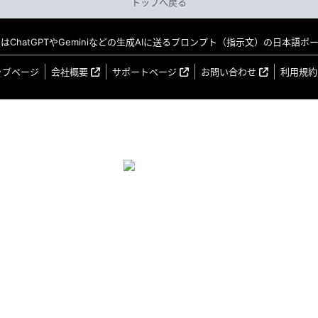
トップへ戻る
MO はChatGPTやGeminiなどの生成AIに送るプロンプト（指示文）の日本語
ップページ
会社概要
サポートページ
お問い合わせ
利用規約