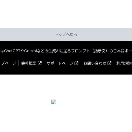
トップへ戻る
MO はChatGPTやGeminiなどの生成AIに送るプロンプト（指示文）の日本語
ップページ
会社概要
サポートページ
お問い合わせ
利用規約