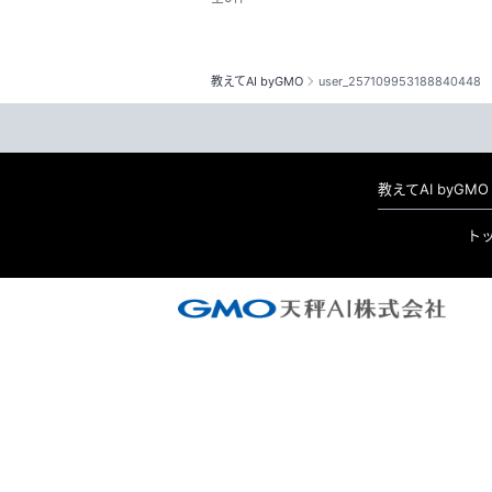
教えてAI byGMO
user_257109953188840448
教えてAI byG
ト