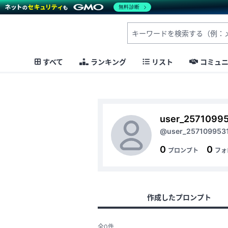
無料診断
すべて
ランキング
リスト
コミュ
user_2571099
@user_257109953
0
0
プロンプト
フォ
作成したプロンプト
全0件