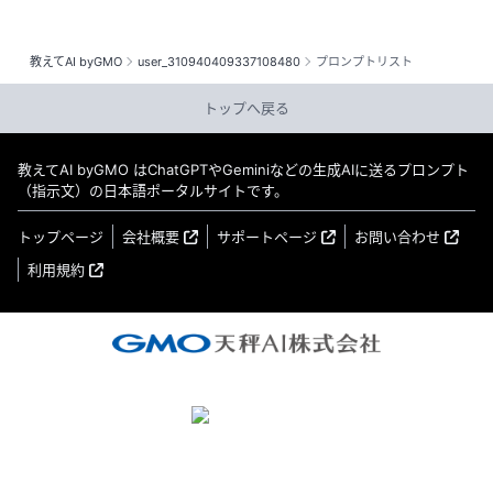
教えてAI byGMO
user_310940409337108480
プロンプトリスト
トップへ戻る
教えてAI byGMO はChatGPTやGeminiなどの生成AIに送るプロンプト
（指示文）の日本語ポータルサイトです。
トップページ
会社概要
サポートページ
お問い合わせ
利用規約