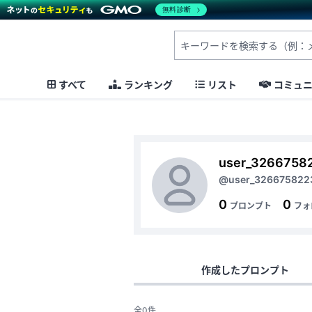
無料診断
すべて
ランキング
リスト
コミュ
user_3266758
@user_326675822
0
0
プロンプト
フォ
作成したプロンプト
全0件