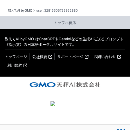
教えてAI byGMO
user_32815606723962880
トップへ戻る
教えてAI byGMO はChatGPTやGeminiなどの生成AIに送るプロンプト
（指示文）の日本語ポータルサイトです。
トップページ
会社概要
サポートページ
お問い合わせ
利用規約