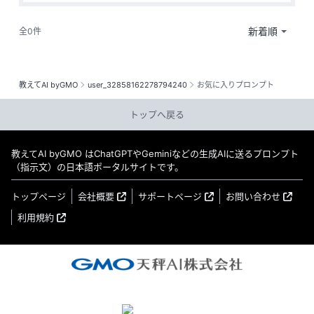
全0件
教えてAI byGMO
user_32858162278794240
お気に入りプロンプト
トップへ戻る
教えてAI byGMO はChatGPTやGeminiなどの生成AIに送るプロンプト
（指示文）の日本語ポータルサイトです。
トップページ
会社概要
サポートページ
お問い合わせ
利用規約