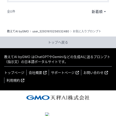
全0件
教えてAI byGMO
user_32931610256532480
お気に入りプロンプト
トップへ戻る
教えてAI byGMO はChatGPTやGeminiなどの生成AIに送るプロンプト
（指示文）の日本語ポータルサイトです。
トップページ
会社概要
サポートページ
お問い合わせ
利用規約