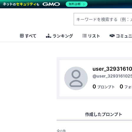
無料診断
すべて
ランキング
リスト
コミュ
user_3293161
@user_329316102
0
0
プロンプト
フォ
作成したプロンプト
全0件