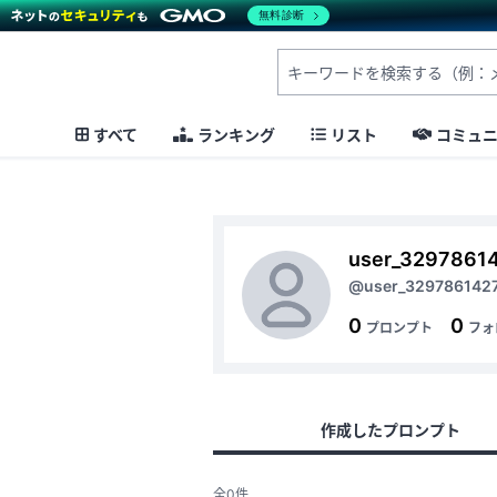
無料診断
すべて
ランキング
リスト
コミュ
user_3297861
@user_329786142
0
0
プロンプト
フォ
作成したプロンプト
全0件