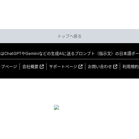
トップへ戻る
MO はChatGPTやGeminiなどの生成AIに送るプロンプト（指示文）の日本語
ップページ
会社概要
サポートページ
お問い合わせ
利用規約