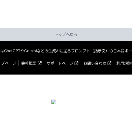
トップへ戻る
MO はChatGPTやGeminiなどの生成AIに送るプロンプト（指示文）の日本語
ップページ
会社概要
サポートページ
お問い合わせ
利用規約