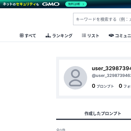
無料診断
すべて
ランキング
リスト
コミュ
user_3298739
@user_329873946
0
0
プロンプト
フォ
作成したプロンプト
全0件