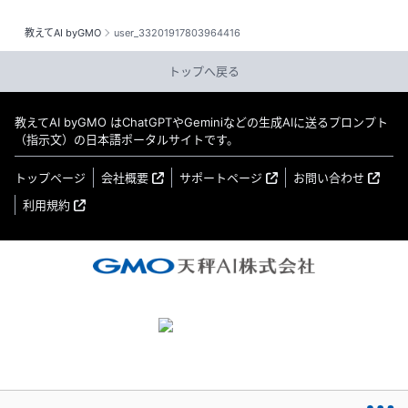
教えてAI byGMO
user_33201917803964416
トップへ戻る
教えてAI byGMO はChatGPTやGeminiなどの生成AIに送るプロンプト
（指示文）の日本語ポータルサイトです。
トップページ
会社概要
サポートページ
お問い合わせ
利用規約