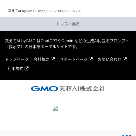
教えてAI byGMO
user_33262393392587776
トップへ戻る
教えてAI byGMO はChatGPTやGeminiなどの生成AIに送るプロンプト
（指示文）の日本語ポータルサイトです。
トップページ
会社概要
サポートページ
お問い合わせ
利用規約