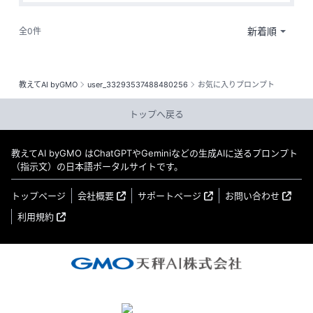
全0件
教えてAI byGMO
user_33293537488480256
お気に入りプロンプト
トップへ戻る
教えてAI byGMO はChatGPTやGeminiなどの生成AIに送るプロンプト
（指示文）の日本語ポータルサイトです。
トップページ
会社概要
サポートページ
お問い合わせ
利用規約