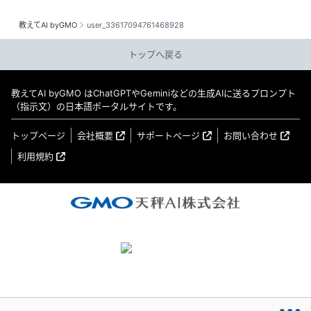
教えてAI byGMO
user_33617094761468928
トップへ戻る
教えてAI byGMO はChatGPTやGeminiなどの生成AIに送るプロンプト
（指示文）の日本語ポータルサイトです。
トップページ
会社概要
サポートページ
お問い合わせ
利用規約