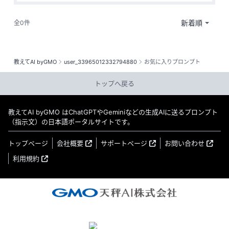
全0件
教えてAI byGMO
user_33965012332794880
お気に入りプロンプト
トップへ戻る
教えてAI byGMO はChatGPTやGeminiなどの生成AIに送るプロンプト
（指示文）の日本語ポータルサイトです。
トップページ
会社概要
サポートページ
お問い合わせ
利用規約