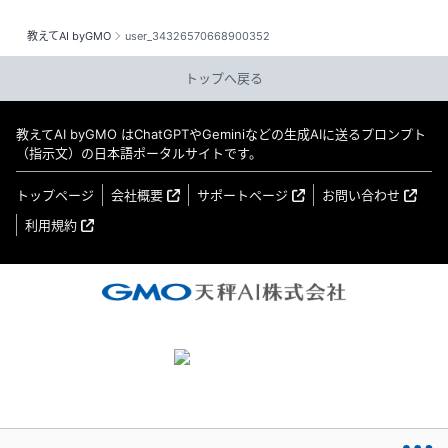
教えてAI byGMO
user_34326570668900352
トップへ戻る
教えてAI byGMO はChatGPTやGeminiなどの生成AIに送るプロンプト
（指示文）の日本語ポータルサイトです。
トップページ
会社概要
サポートページ
お問い合わせ
利用規約