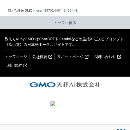
教えてAI byGMO
user_34702440148456448
トップへ戻る
教えてAI byGMO はChatGPTやGeminiなどの生成AIに送るプロンプト
（指示文）の日本語ポータルサイトです。
トップページ
会社概要
サポートページ
お問い合わせ
利用規約