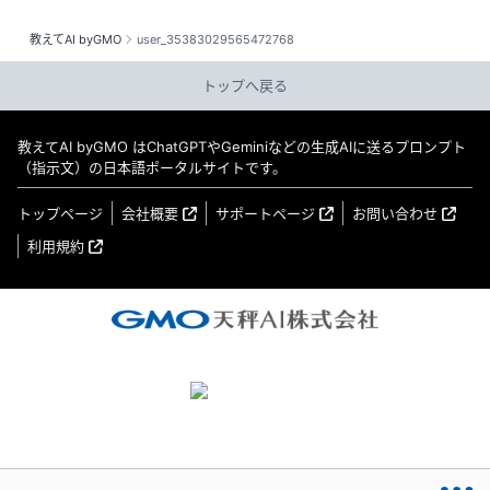
教えてAI byGMO
user_35383029565472768
トップへ戻る
教えてAI byGMO はChatGPTやGeminiなどの生成AIに送るプロンプト
（指示文）の日本語ポータルサイトです。
トップページ
会社概要
サポートページ
お問い合わせ
利用規約