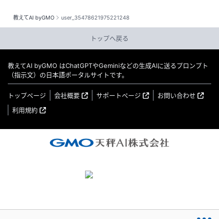
教えてAI byGMO
user_35478621975221248
トップへ戻る
教えてAI byGMO はChatGPTやGeminiなどの生成AIに送るプロンプト
（指示文）の日本語ポータルサイトです。
トップページ
会社概要
サポートページ
お問い合わせ
利用規約