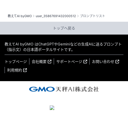
教えてAI byGMO
user_35867691432000512
プロンプトリスト
トップへ戻る
教えてAI byGMO はChatGPTやGeminiなどの生成AIに送るプロンプト
（指示文）の日本語ポータルサイトです。
トップページ
会社概要
サポートページ
お問い合わせ
利用規約