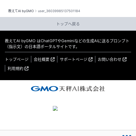
教えてAI byGMO
user_36039985137501184
トップへ戻る
教えてAI byGMO はChatGPTやGeminiなどの生成AIに送るプロンプト
（指示文）の日本語ポータルサイトです。
トップページ
会社概要
サポートページ
お問い合わせ
利用規約