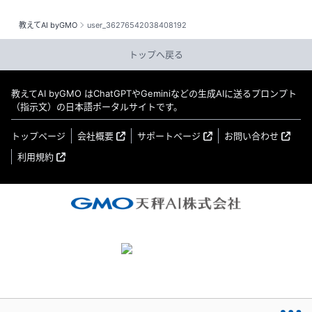
教えてAI byGMO
user_36276542038408192
トップへ戻る
教えてAI byGMO はChatGPTやGeminiなどの生成AIに送るプロンプト
（指示文）の日本語ポータルサイトです。
トップページ
会社概要
サポートページ
お問い合わせ
利用規約