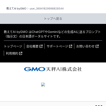
教えてAI byGMO
user_36941829998828544
トップへ戻る
教えてAI byGMO はChatGPTやGeminiなどの生成AIに送るプロンプト
（指示文）の日本語ポータルサイトです。
トップページ
会社概要
サポートページ
お問い合わせ
利用規約