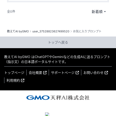
全0件
教えてAI byGMO
user_37528823627499520
お気に入りプロンプト
トップへ戻る
教えてAI byGMO はChatGPTやGeminiなどの生成AIに送るプロンプト
（指示文）の日本語ポータルサイトです。
トップページ
会社概要
サポートページ
お問い合わせ
利用規約