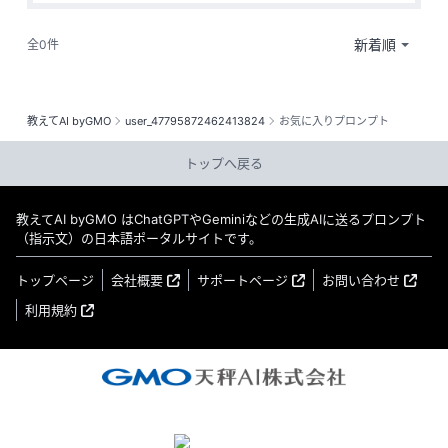
全0件
教えてAI byGMO
user_47795872462413824
お気に入りプロンプト
トップへ戻る
教えてAI byGMO はChatGPTやGeminiなどの生成AIに送るプロンプト
（指示文）の日本語ポータルサイトです。
トップページ
会社概要
サポートページ
お問い合わせ
利用規約