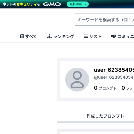
無料診断
すべて
ランキング
リスト
コミュ
user_6238540
@user_623854054
0
0
プロンプト
フォ
作成したプロンプト