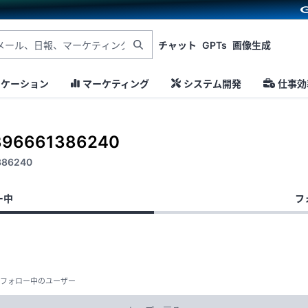
チャット
GPTs
画像生成
ニケーション
マーケティング
システム開発
仕事効
396661386240
386240
ー中
フ
フォロー中のユーザー