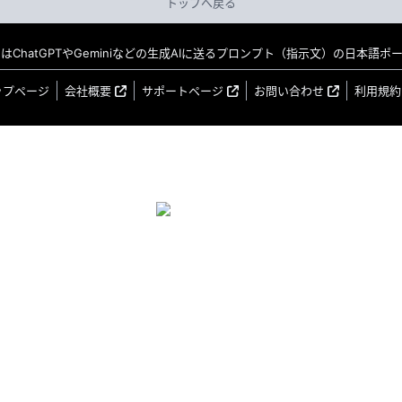
トップへ戻る
MO はChatGPTやGeminiなどの生成AIに送るプロンプト（指示文）の日本語
ップページ
会社概要
サポートページ
お問い合わせ
利用規約