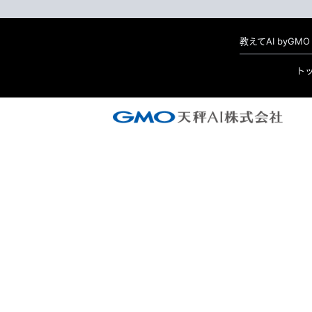
教えてAI byG
ト