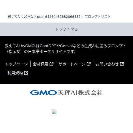
教えてAI byGMO
user_64430483662866432
プロンプトリスト
トップへ戻る
教えてAI byGMO はChatGPTやGeminiなどの生成AIに送るプロンプト
（指示文）の日本語ポータルサイトです。
トップページ
会社概要
サポートページ
お問い合わせ
利用規約