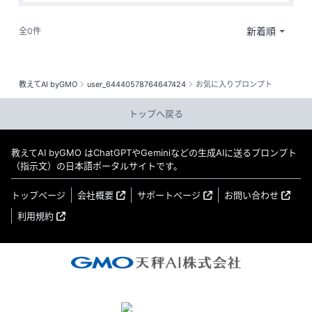
全0件
教えてAI byGMO
user_64440578764647424
お気に入りプロンプト
トップへ戻る
教えてAI byGMO はChatGPTやGeminiなどの生成AIに送るプロンプト
（指示文）の日本語ポータルサイトです。
トップページ
会社概要
サポートページ
お問い合わせ
利用規約