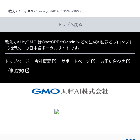
教えてAI byGMO
user_64908650520718336
トップへ戻る
教えてAI byGMO はChatGPTやGeminiなどの生成AIに送るプロンプト
（指示文）の日本語ポータルサイトです。
トップページ
会社概要
サポートページ
お問い合わせ
利用規約