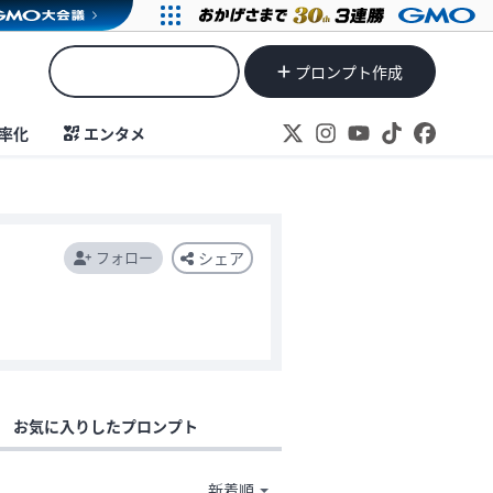
プロンプト作成
率化
エンタメ
フォロー
シェア
お気に入りしたプロンプト