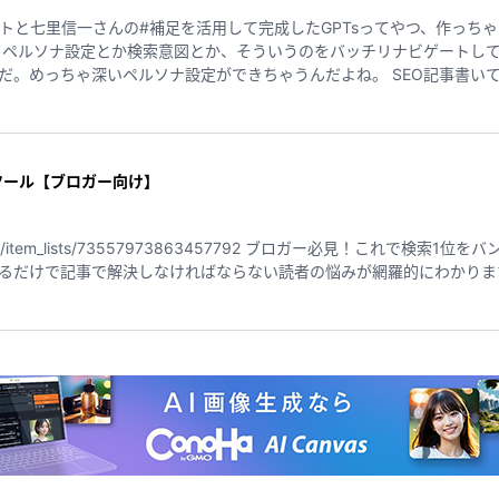
プトと七里信一さんの#補足を活用して完成したGPTsってやつ、作っち
で
ソナ設定ができちゃうんだよね。 SEO記事書いてるライターさんやブロガーさん、これ
、ココナラみたいなクラウドソーシング使って記事作成しようとしてる
きたいから、みんなからの「これいらないかも」だったり「こういうのあ
からね！ #ペルソナ設定 #検索意図 #SEOブログ #記事生成
ツール【ブロガー向け】
te.ai/item_lists/73557973863457792 ブロガー必見！これで
るだけで記事で解決しなければならない読者の悩みが網羅的にわかりま