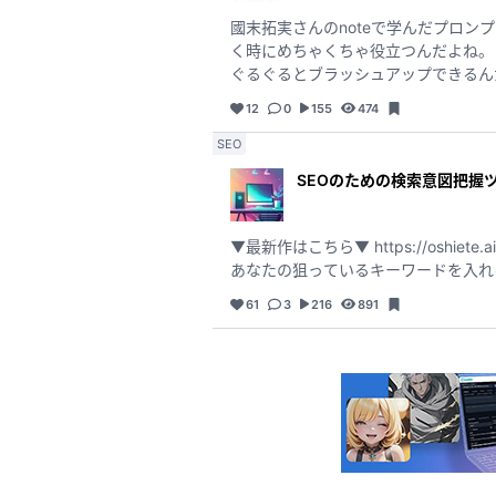
國末拓実さんのnoteで学んだプロン
く時にめちゃくちゃ役立つんだよね。 ペルソナ設定とか検索意図とか、そういうのをバッチリナビゲートしてくれるから、ユーザーが満足するま
ぐるぐるとブラッシュアップできるんだ。めっちゃ深いペル
からクラウドワークスとかランサーズ
12
0
155
474
このGPTsもまだまだ進化させてい
めっちゃ待ってる
SEO
SEOのための検索意図把握
▼最新作はこちら▼ https://oshie
あなたの狙っているキーワードを入れ
61
3
216
891