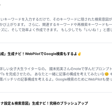
ん
きたいキーワードを入力するだけで、そのキーワードに隠された検索意図が
かび上がります。 さらに、関連するキーワードや再検索キーワードも一
す。 もし少しでも「いいね！」と感じていただけたら、ぜひハートマーク
、本当に励みになります✨ 「また今度使ってみようかな」と思ってくださったら、ぜ
に、より良いものをお届けできるよう励んでまいります。
」生成ナビ！WebPilotでGoogle検索もするよ✌
詳しい女子大生ライターなの。 國末拓実さんのnoteで学んだプロンプ
えてみたいな😊 キーワードやペルソナ、検索意図をも
リの記事構成を考えるよ。Google検索のためにWebPilotも使ってみるからね！ 
クラウドワークスとかランサーズ、ココナラみたいなクラウドソーシン
らいいね」みたいなアドバイス、めっちゃ待ってるからね！ #記事構成 #ペルソナ #検索意図 #SEO
ソナ設定＆検索意図」生成ナビ！究極のブラッシュアップ