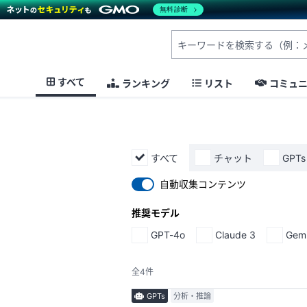
無料診断
すべて
ランキング
リスト
コミュ
すべて
チャット
GPTs
自動収集コンテンツ
推奨モデル
GPT-4o
Claude 3
Gemi
全4件
GPTs
分析・推論