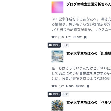
ブログの検索意図分析ちゃ
SEO記事作成をするあなたへ。 書
る情報や、思いもよらない疑問点が浮
い”と思う高品質な記事が、よりスムーズに、そして効率よく作成できま
を押して応援していただけると嬉しいです！ あなたの応援が
7
0
70
182
ひお気に入り登録を😊 次に使うときも、スムーズにアクセスしていただけます！ ご感想や改善のリクエストがあれば、いつでもお気軽にコメント
してくださいね！ あなたの声をもと
GPTs
SEO
女子大学生ちはるの「記事構成
私、ちはるっていうんだけど、SEOに
してSEOに強い記事構成を生成するGPTs を完成させたの。 あなたと一緒に記事の構成を考
とに、読者が興味を持つようなSEO対策バッチ
イターさんやブロガーさん、これから
8
2
203
593
は、めっちゃおすすめしたいな。 このGPTsもまだまだ進化させていきたいから、みんなからの「これいらないかも」だったり「こういうのあった
GPTs
SEO
女子大学生ちはるの「ペル