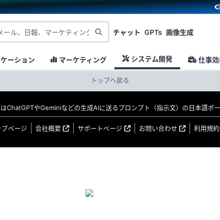
チャット
GPTs
画像生成
システム開発
ニケーション
マーケティング
仕事効
トップへ戻る
MO はChatGPTやGeminiなどの生成AIに送るプロンプト（指示文）の日本語
ップページ
会社概要
サポートページ
お問い合わせ
利用規約