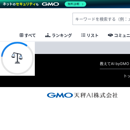
無料診断
すべて
ランキング
リスト
コミュ
教えてAI byG
ト