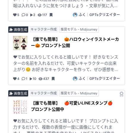
報は入れないように気をつけましょう ・文章が気に入ら
なければ何度でも回答可能です！
ふく｜GPTsクリエイター
5
0
2
117
キャラクター作成
推奨モデル - Midjourney
画像生成
【誰でも簡単】 🎃ハロウィンイラストメーカ
ー🎃 プロンプト公開
❤️でお気に入りしてくれると嬉しいです！ 好きなモンス
ターの名前を入れるだけで、可愛いキャラクターの出来
上がり😊 お好きなキャラクターを作って、ぜひ感想を教
えて下さいね！！ 欲しいキャラクターは追加していきま
ふく｜GPTsクリエイター
4
1
10
437
すね！
キャラクター作成
推奨モデル - Midjourney
画像生成
【誰でも簡単】 🍎可愛いLINEスタンプ🍎
プロンプト公開中
❤️お気に入りしてくれると嬉しいです！ プロンプトに入
力するだけで、複数の表情が一度に画像にしてくれま