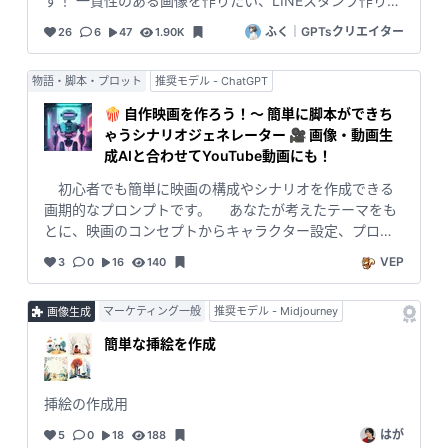
す！ 一貫性のある画像を作りたい、LINEスタンプ作りた
い方はぜひお試しください！
ふく｜GPTsクリエイター
26
6
47
1.90K
物語・脚本・プロット
推奨モデル - ChatGPT
🍿 自作映画を作ろう！～ 簡単に脚本ができち
ゃうシナリオジェネレーター 🎥 画像・動画生
成AIと合わせてYouTube動画にも！
初心者でも簡単に映画の構成やシナリオを作成できる
画期的なプロンプトです。 あなたが考えたテーマをも
とに、映画のコンセプトからキャラクター設定、プロッ
ト構成、シーンの詳細まで、すべてを自動で生成しま
VEP
3
0
16
140
す。複雑な脚本作成も、このジェネレーターがあればス
ムーズに進められます。シナリオ作成のプロセスをガイ
マーケティング一般
推奨モデル - Midjourney
画像生成
ドすることで、映画制作の夢を現実にするお手伝いをし
ます！ また、撮影する時間や人がいなくても、画像や
簡単な挿絵を作成
動画の生成AIを活用するなどすれば、YouTube動画とし
てなら十分のものができます。 ＜主な用途例＞ ・短編映
画制作 ・YouTubeコンテンツの作成 ・映像制作の学習
挿絵の作成用
・企業のプロモーション動画 ・クリエイティブなプレゼ
はが
5
0
18
188
ンテーション ・自主制作のドラマやウェブシリーズ ・教