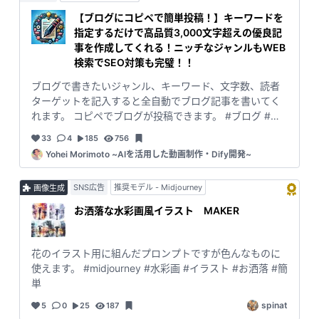
【ブログにコピペで簡単投稿！】キーワードを
指定するだけで高品質3,000文字超えの優良記
事を作成してくれる！ニッチなジャンルもWEB
検索でSEO対策も完璧！！
ブログで書きたいジャンル、キーワード、文字数、読者
ターゲットを記入すると全自動でブログ記事を書いてく
れます。 コピペでブログが投稿できます。 #ブログ #記
事作成 #WordPress #SEO #ブログ作成 #副業 #記事執筆
33
4
185
756
#ブロガー
Yohei Morimoto ~AIを活用した動画制作・Dify開発~
SNS広告
推奨モデル - Midjourney
画像生成
お洒落な水彩画風イラスト MAKER
花のイラスト用に組んだプロンプトですが色んなものに
使えます。 #midjourney #水彩画 #イラスト #お洒落 #簡
単
spinat
5
0
25
187