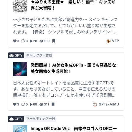
★ぬりえの王様★ 楽しい！ 簡単！ キッズが
喜ぶ大冒険！
～小さな子どもたちに笑顔と創造力を～ メインキャラク
ターを指定するだけで、とてもかわいい塗り絵が生成さ
れます。 【特徴】 シンプルで親しみやすいデザイン：太
い線で描かれたシンプルなデザインは、小さな子どもた
VEP
3
0
28
180
ちでも安心して楽しめます。初めてのぬりえでも大丈
夫！ 豊富なテーマ：動物、乗り物、自然など、お子さま
GPTs
キャラクター作成
が大好きな絵が盛りだくさん！ 毎回新しいぬりえにワ
クワクします。 【おすすめポイント】 創造力を育む：色
激烈簡単！ AI美女生成GPTs - 誰でも高品質な
を塗ることでお子さまの創造力を引き出し、想像の世界
美女画像を生成可能！
を広げます。集中力や色彩感覚も自然と向上します。 親
子の絆を深める：一緒にぬりえを楽しむことで、親子の
日本人女性のポートレイトを高品質に生成するGPTsで
コミュニケーションが深まり、楽しい思い出が増えま
す。あなたは美女がしていること、場面を伝えるだけの
す。 安心・安全：子どもたちのために安全に配慮したデ
簡単操作。誰でもプロンプトに気を使いすぎず激烈簡単
ザインと内容。安心してお子さまと遊べます。
に美女画像を生成可能です！ 様々な用途にご利用いた
GPTs-AIMU
3
0
68
311
だけます。
GPTs
マーケティング一般
Image QR Code Wiz 画像やロゴ入りQRコー