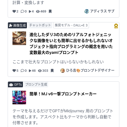
計算・変換します
アディラス サブ
2
0
4
469
チャットボット
推奨モデル - DALL•E 3
画像生成
進化したダリ3のためのリアルフォトジェニッ
クな画像をいとも簡単に出せるかもしれないオ
ブジェクト指向プログラミングの概念を用いた
変数最大のyamlプロンプト
ここまで壮大なプロンプトはいらないかもしれない
ひろ吉🎨プロンプトデザイナー
5
0
46
303
GPTs
プロンプト生成
簡単！MJ v6一撃プロンプトメーカー
テーマを与えるだけでGPTがMidjourney 用のプロンプト
を作成します。アスペクト比もテーマから判断し自動で
付帯させます。