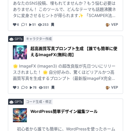
あなたのSNS投稿、埋もれてませんか？もう悩む必要は
ありません！ このツールで、どんなテーマも話題沸騰ネ
タに変身させるヒントが得られます✨ 「SCAMPER法」
という、クリエイティブ界で大人気の発想術を活用し
VEP
6
1
51
253
て、次々にバズるアイデアを生み出しましょう🌟 ただの
投稿なんてもう卒業。あなたのアイデアがSNSで光り輝
GPTs
キャラクター作成
き、みんなの心を鷲掴みにする瞬間を今ここで作りまし
ょう💖 🎉 これができる！ - 📌 視点を変えるだけで、い
超高画質写真プロンプト生成 【誰でも簡単に使
つもの投稿が爆発的に拡散！ - 💬 タイムラインで「いい
えるImageFX(無料)用】
ね！」の嵐を巻き起こすアイデアを即生成！ - 🚀 あなた
のブランド力や影響力を一気に引き上げる投稿ネタが満
🌟 ImageFX (Imagen3) の超改良版が先日ついにリリー
載！ 🛠 どんな人にピッタリ？ - SNSマーケター、イン
スされました！ 🌟 自分好みの、驚くほどリアルかつ高
フルエンサー、個人クリエイター✨ - 新しい視点で投稿
画質写真を生成するプロンプト（最新版ImageFX完全対
を作りたい人💡 - バズりたいけど何から始めていいかわ
応）を、一瞬で出力する革命的ツールです。 ImageFXの
VEP
3
0
78
551
からないあなた！ 🌈 さあ、準備はいいですか？ このプ
サイトや使い方は下記参照。 ImageFXは、話題の圧倒的
ロンプトは、ただのアイデア生成ツールじゃありませ
高画質を誇る最新画像生成AI「Imagen3」エンジンを採
ん。それは、あなたの「未来のバズり」を保証する魔法
GPTs
コード生成・修正
用したツールで、超高解像度の画像を生成し、細部まで
の杖です🪄✨ あなたの投稿を、誰もがクリックせずには
美しいビジュアルが特徴です。 🎯 使い方は超シンプル！
WordPress簡単デザイン編集ツール
いられない、目を奪う一撃ネタに変えます！ 「バズる投
1️⃣ 簡単な特徴を入力。 2️⃣ ワンクリックでプロンプトを
稿を作るのに悩む時間が減った」 「発想の幅がグンと広
生成。 3️⃣ 出力されたプロンプトを ImageFX サイトに貼
がった！」 そんな声が続々と届いています🔥 🌟 さあ、
り付けるだけ！ （Googleのサービスなので、Googleア
初心者から誰でも簡単に、WordPressを使ったホーム