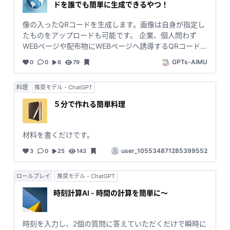
ドを誰でも簡単に生成できるやつ！
像の入ったQRコードを生成します。画像は自身が指定し
たものをアップロードも可能です。 企業、個人問わず
WEBページや配布物にWEBページへ誘導するQRコード
（二次元コード）を表示することは、アクセスを容易に
GPTs-AIMU
0
0
8
79
しUXを上げる手法として一般的だと思います。 そのQR
コード（二次元コード）にオリジナリティをもたせた
料理
推奨モデル - ChatGPT
ら、ユーザーの印象にも残り、ロイヤリティ（Loyalty）
にも繋がりますよね。 そんなオリジナルなQRコードを手
５分で作れる簡単料理
軽に生成できるGPTsです！
材料を書くだけです。
user_105534871285399552
3
0
25
143
ロールプレイ
推奨モデル - ChatGPT
時刻計算AI - 時間の計算を簡単に〜
時刻を入力し、2個の質問に答えていただくだけで瞬時に