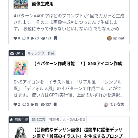
画像生成用
4パターン×400字ほどのプロンプトが1回でガガッと生成
されます。 そのまま画像生成AIにつっこんで生成しま
す。 お題にそって作らないといけない時 でもなんかめん
どくさい時 でも画像生成して投稿したい時 このツールが
spinat
6
0
23
181
あればなんかいい感じの画像プロンプトがさっくり完成
します。 一回で完結するのがGOOD。 適当に「,Intricate
GPTs
キャラクター作成
details,Wide range of colors,artwork,rendering,
(masterpiece:1.3),(highest quality:1.4),(Super
【４パターン作成可能！！】SNSアイコン作成
detailed:1.5),High resolution,Very detailed,unity 8k
wallpaper」とか末尾に追加して生成するのも◎ 最近は
Fluxで作ることが多いです。 #midjourney や
SNSアイコンを「イラスト風」「リアル風」「シンプル
#DALLE3 に使うのもお勧めです。 #GPT4o #プロンプ
風」「デフォルメ風」の４パターンで作成することがで
ト作成 #簡単 #一撃
きます。 使い方はGPTs実行後、上記のいずれかを選択
し、どのような内容で作るか入力するだけで簡単にでき
てぃなの
2
3
15
137
ます！ #GPTs #アイコン #SNS #簡単 #chatGPT
SNS広告
推奨モデル - DALL•E 3
画像生成
【芸術的なデッサン画像】超簡単に鉛筆デッサ
ン調で『最高のイラスト』を生成するプロンプ