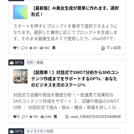
【最新版】AI美女生成が簡単に作れます。選択
形式！
スタートを押すとプロンプトを番号で選択できるように
なります。選択した番号に応じてプロンプトを生成しま
す。そのまま画像生成ＡＩで使用したり、chatGPTでＡ
Ｉ美女を出力してみてください。
てぃなの
1
0
20
162
GPTs
分析・推論
【超簡単！】対話式でSWOT分析からSNSコン
テンツ作成までをサポートするGPTs／あなた
のビジネスを次のステージへ
対話式で店舗や商品を徹底分析！一気通貫で効果的な
SNSコンテンツ作成をサポート １．店舗や商品のSWOT
分析 ： 対話形式で強み・弱み・機会・脅威を詳しく分析
します。 ２．クロスSWOT分析 ： 得られたデータを元
user_126407033222340608
8
1
115
338
に、より具体的な戦略を検討します。 ３．販売戦略とア
ピールポイントの策定 ： SWOT分析の結果から、今後の
GPTs
キャラクター作成
販売戦略を立案し、アピールポイントをまとめます。特