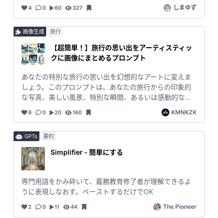
しまゆず
4
0
60
327
画像生成
旅行
【超簡単！】旅行の思い出をアーティスティッ
クに画像にまとめるプロンプト
あなたの特別な旅行の思い出を幻想的なアートに変えま
しょう。このプロンプトは、あなたの旅行からの印象的
な写真、美しい風景、特別な瞬間、あるいは感動的な出
来事を絵画のような美しいイメージに変換します。たと
KMNKZK
6
0
20
160
えば、夕日に照らされた海岸線、古い町並みの風情、
山々の雄大な景色、伝統的な市場の活気など、あなたが
GPTs
要約
心に残っているシーンを思い出し、それをアーティステ
ィックなタッチで表現します。このプロンプトは、あな
Simplifier - 簡単にする
たの旅行の魅力を再現し、それを壁に飾る一枚の絵のよ
うに永遠の記憶にするためのものです。友達や家族と共
有する素敵な方法であり、旅の感動を再び味わう機会を
専門用語をかみ砕いて、義務教育修了者が理解できるよ
提供します。
うに表現しなおす。ペーストするだけでOK
The Pioneer
2
0
11
44