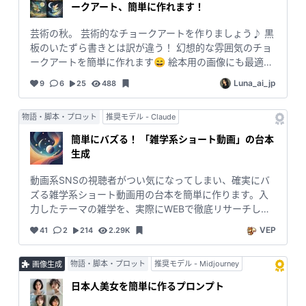
ークアート、簡単に作れます！
芸術の秋。 芸術的なチョークアートを作りましょう♪ 黒
板のいたずら書きとは訳が違う！ 幻想的な雰囲気のチョ
ークアートを簡単に作れます😄 絵本用の画像にも最適！
キャラクターは簡単にお試しいただけるよう、選択式に
Luna_ai_jp
9
6
25
488
しています。 妖精（fairy)🧚、イルカ（dolphin）🐬、少
年（boy)👦、少女（girl)👧（dog）🐶 *キャラクター入
物語・脚本・プロット
推奨モデル - Claude
れ替えしました。（2024年11月9日） お気に入りが出る
まで、何度もお試し下さい😆 よろしければ 「お気に入
簡単にバズる！ 「雑学系ショート動画」の台本
り❤️」 登録お願いします。 #midjourney #チョークア
生成
ート #chalkart #絵本 #幻想的 #アート
動画系SNSの視聴者がつい気になってしまい、確実にバ
ズる雑学系ショート動画用の台本を簡単に作ります。入
力したテーマの雑学を、実際にWEBで徹底リサーチした
うえで、動画台本にまとめます。 ＜手順＞ 最初はまず、
VEP
41
2
214
2.29K
「Perplexity WEB検索」を選択してください。テーマを
送ると雑学をまとめますので、その次に「Claude 3.5
物語・脚本・プロット
推奨モデル - Midjourney
画像生成
Sonet」に切り替えて「それらを動画ストーリーにまとめ
て。」と送信すれば、最適な台本が出来上がるという、2
日本人美女を簡単に作るプロンプト
段階式となっています。 短時間で視聴者に刺さるインパ