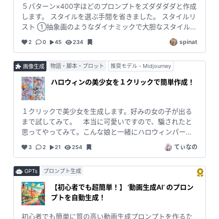
５パターン×400字ほどのプロンプトをズダダダダと作成
します。 スタイルを選ぶ手間を省きました。 スタイルリ
スト ①抽象画のようなダイナミックで大胆なスタイル
②吟遊詩人の歌のような情景豊かなスタイル ③リアリ
spinat
2
0
45
234
ティが高く、超精密な写真のようなスタイル ④映画のク
ライマックスシーンのようなエキサイティングなスタイ
物語・脚本・プロット
推奨モデル - Midjourney
画像生成
ル ⑤テーマに合いそうなスタイル スタイルはお好みで
変更できます。5個ないと作成数が減るようです。 Fluxは
ハロウィンの美少女を１クリックで簡単作成！
イラスト系がちょっと弱いので「絵本」スタイルを省き
ました。 #Flux #midjourney #DALLE3 #GPT4o #プ
ロンプト作成 #簡単 #一撃
１クリックで美少女を生成します。好みの女の子が出る
まで試してみて。 本当に可愛いですので、騙されたと
思ってやってみて。こんな娘と一緒にハロウィンパーテ
ィをやりたいですね！#midjourney
てぃなの
3
2
21
254
GPTs
プロンプト生成
【初心者でも超簡単！】 ’動画生成AI’ のプロン
プトを自動生成！
初心者でも簡単に質の高い動画生成プロンプトを作るた