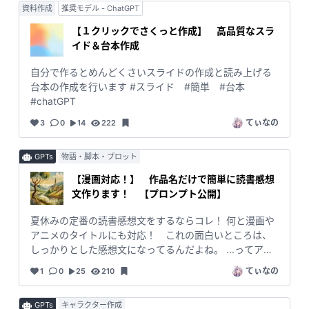
資料作成
推奨モデル - ChatGPT
【１クリックでさくっと作成】 高品質なスラ
イド＆台本作成
自分で作るとめんどくさいスライドの作成と読み上げる
台本の作成を行います #スライド #簡単 #台本
#chatGPT
てぃなの
3
0
14
222
GPTs
物語・脚本・プロット
【漫画対応！】 作品名だけで簡単に読書感想
文作ります！ 【プロンプト公開】
夏休みの定番の読書感想文をするならコレ！ 何と漫画や
アニメのタイトルにも対応！ これの面白いところは、
しっかりとした感想文になってるんだよね。 ...ってアニ
メだったら読書感想文じゃないって先生から突っ込みが
てぃなの
1
0
25
210
あるかも？！ #夏休み #読書感想文 #アニメ #漫
画 #chatGPT #GPTs
GPTs
キャラクター作成