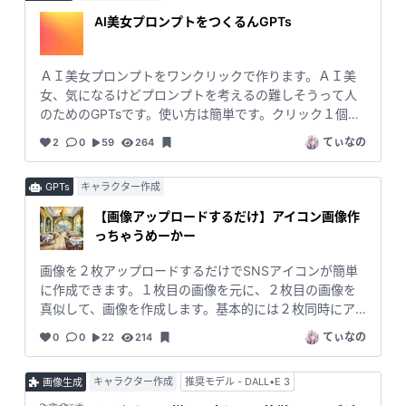
に弱みを強みに変える逆転の発想を取り入れます。 ４．
AI美女プロンプトをつくるんGPTs
魅力的なSNSコンテンツ作成 ： アピールポイントを基
に、絵文字を活用したLINE・Instagram用の投稿内容
や、Instagramリール動画の台本を作成します。 #SWOT
ＡＩ美女プロンプトをワンクリックで作ります。ＡＩ美
分析 #アピールポイント #販売戦略 #文章作成 #LINE
女、気になるけどプロンプトを考えるの難しそうって人
#instaglam #配信コンテンツ作成 #リール動画 #台本作
のためのGPTsです。使い方は簡単です。クリック１個で
成
終わります。テーマはランダムで決定します。そのまま
てぃなの
2
0
59
264
StableDiffsionやMidjourneyに貼り付けてください。コメ
ントや、Ｘでの投稿はチェックしますのでぜひ！ #AI美
GPTs
キャラクター作成
女 #プロンプト #自動生成 #簡単 #ワンクリック
#StableDiffusion #Midjourney #GPTs
【画像アップロードするだけ】アイコン画像作
っちゃうめーかー
画像を２枚アップロードするだけでSNSアイコンが簡単
に作成できます。１枚目の画像を元に、２枚目の画像を
真似して、画像を作成します。基本的には２枚同時にア
ップロードしてください。なお、１枚ずつ送り続けると
てぃなの
0
0
22
214
面白い感じになります。#簡単 #GPTs #SNS #アイコ
ン #自動生成
キャラクター作成
推奨モデル - DALL•E 3
画像生成