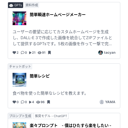
します。 一回で完結するのがGOOD。 ・字数や作成サー
GPTs
資料作成
ビスを選択できるようにしました。 ・作成数を４→５に
増やしました。 適当に「,Intricate details,Wide range of
簡単瞬速ホームページメーカー
colors,artwork,rendering,(masterpiece:1.3),(highest
quality:1.4),(Super detailed:1.5),High resolution,Very
detailed,unity 8k wallpaper」とか末尾に追加して生成す
ユーザーの要望に応じてカスタムホームページを生成
るのも◎ #Flux #midjourney #DALLE3 #GPT4o #プ
し、DALL-E 3で作成した画像を統合してZIPファイルと
ロンプト作成 #簡単 #一撃
して提供するGPTsです。5枚の画像を作って一撃で完成
したホームページを作れるように進化しました。おまか
tacyan
2
0
21
91
せモードも追加されています。
チャットボット
簡単レシピ
食べ物を使った簡単なレシピを教えます。
YAMA
0
0
4
96
プロンプト生成
推奨モデル - ChatGPT
楽々プロンプト - 僕はひたすら楽をしたい -