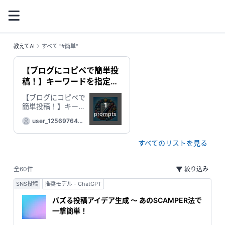
教えてAI
すべて "#簡単"
【ブログにコピペで簡単投
稿！】キーワードを指定す
るだけで高品質3,000文字
【ブログにコピペで
超えの優良記事を作成して
1
簡単投稿！】キーワ
くれる！ニッチなジャンル
prompts
ードを指定するだけ
user_1256976423
で高品質3,000文字
もWEB検索でSEO対策も完
07179521
超えの優良記事を作
璧！！
成してくれる！ニッ
すべてのリストを見る
チなジャンルも
WEB検索でSEO対
全60件
策も完璧！！
絞り込み
SNS投稿
推奨モデル - ChatGPT
バズる投稿アイデア生成 ～ あのSCAMPER法で
一撃簡単！