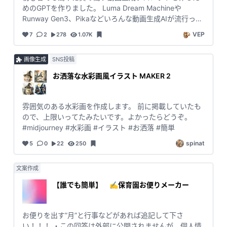
めのGPTを作りました。 Luma Dream Machineや
Runway Gen3、Pikaなどいろんな動画生成AIが流行って
いますが、適当に入力してもなかなか良い動画はできま
VEP
7
2
278
1.07K
せん。 このGPTを使えば、作りたい動画の概要を入力す
ると、詳細で的確な動画生成プロンプトを自動で生成し
画像生成
SNS投稿
ます。入力内容に基づいて、動画のテーマやスタイル、
構成要素を最適化し、プロンプトとして出力します。ぜ
お洒落な水彩画風イラスト MAKER 2
ひお試しください(^^)
雰囲気のある水彩画を作成します。 前に掲載していたも
ので、上限いってたみたいです。よかったらどうぞ。
#midjourney #水彩画 #イラスト #お洒落 #簡単
spinat
5
0
22
250
文案作成
【誰でも簡単】 ✍️保育園お便りメーカー
お便りを出す”月”と行事などがあれば追記して下さ
い！！！ ・この回答は外部に公開されませんが、個人情