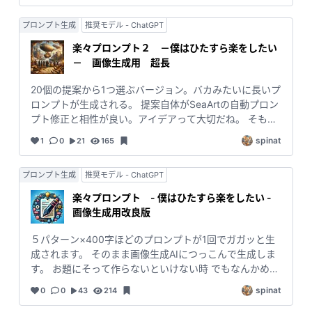
育動画の作成 ・イベントのビデオメッセージ など ------
---- 😊少しでも気に入っていただけましたら、お気に入
プロンプト生成
推奨モデル - ChatGPT
り（❤マーク）をクリックしていただけると、とても励
楽々プロンプト２ －僕はひたすら楽をしたい
みになりますので、ぜひお願いいたします。 😊また、
－ 画像生成用 超長
「いつか使ってみよう」と思っている方も、お気に入り
に登録しておくと、いつでもマイページからすぐにご利
20個の提案から1つ選ぶバージョン。バカみたいに長いプ
用いただけます。 😊感想など、お気軽にコメントくださ
ロンプトが生成される。 提案自体がSeaArtの自動プロン
い。
プト修正と相性が良い。アイデアって大切だね。 そもそ
もSeaArtの通常生成では記入欄に収まらないとい
spinat
1
0
21
165
う・・。 midjourney向け #midjourney #GPT4o #プ
ロンプト作成 #簡単
プロンプト生成
推奨モデル - ChatGPT
楽々プロンプト - 僕はひたすら楽をしたい -
画像生成用改良版
５パターン×400字ほどのプロンプトが1回でガガッと生
成されます。 そのまま画像生成AIにつっこんで生成しま
す。 お題にそって作らないといけない時 でもなんかめん
どくさい時 でも画像生成して投稿したい時 このツールが
spinat
0
0
43
214
あればなんかいい感じの画像プロンプトがさっくり完成