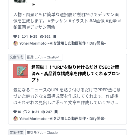
ト
人物・風景ともに簡単な選択肢と説明だけでデッサン画
像を生成します。 #デッサン #イラスト #AI画像 #鉛筆 #
鉛筆画 #デッサン画像
3
1
25
362
Yohei Morimoto ~AIを活用した動画制作・Dify開発~
文案作成
推奨モデル - ChatGPT
超簡単！！"URL"を貼り付けるだけでSEO対策
済み・高品質な構成案を作成してくれるプロン
プト
気になるニュースのURLを貼り付けるだけでPREP法に基
づいた魅力的な文章構成案を作成してくれます。作成後
はそれぞれの見出しに沿って文章を作成していくだけで
高品質な記事が作成できます。 #ブログ #記事作成
10
2
31
247
#WordPress #SEO #ブログ作成 #副業 #記事執筆 #ブロ
Yohei Morimoto ~AIを活用した動画制作・Dify開発~
ガー
文案作成
推奨モデル - Claude