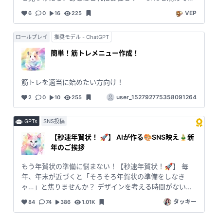
さい。万が一問題が発生した場合に備えて、復元可能な
「これ、記事にしたらバズりそう…」なんて思ったこと
状態を確保しておくことをお勧めします。 4. テーマ・プ
VEP
6
0
16
225
はありませんか？でも、「どうまとめるの？」「文章力
ラグインとの互換性 使用中のWordPressテーマやプラグ
がないし…」と悩むことも多いはず。そんなあなたの心
インに依存する場合があります。特にテーマ独自の設定
ロールプレイ
推奨モデル - ChatGPT
強い味方、それが 「コタツ記事一発生成ツール」です！
やカスタムCSSが優先される場合には、変更が反映され
--- 🌟 一瞬で、あなたも話題をさらう記事ライターに！
簡単！筋トレメニュー作成！
ない可能性がありますのでご注意ください。 5. 初心者の
このツールを使えば、Xなどの投稿とコメントを入力する
方への注意 本ツールはCSSに慣れていない方でも使える
だけで、 読者が夢中になる魅力的な記事がたった数秒で
ように設計されていますが、適用するCSSコードがサイ
完成します。面倒な調査も、煩わしい構成も、すべて省
筋トレを適当に始めたい方向け！
ト全体に影響を及ぼすことがあるため、慎重に適用して
略！キーボードの前で悩む時間は、もう過去のもの。 ---
ください。必要に応じて専門家のアドバイスを受けてく
user_152792775358091264
2
0
10
255
🚀 こんなすごいことができます！ - 炎上中の話題も、バ
ださい。 6. ブラウザキャッシュの影響 CSSを適用して
ズりネタも即記事化！ SNSでトレンド入りしている投稿
も変更がすぐに反映されない場合があります。その際
を使えば、瞬時に読者を引き寄せる記事が完成します。 -
GPTs
SNS投稿
は、ブラウザのキャッシュをクリアしてから確認してく
読者の心をつかむ、エモい見出しも自動生成！ クリック
ださい。
【秒速年賀状！ 🚀】 AIが作る🎨SNS映え🎍新
される見出し作りに悩む必要はもうありません。 - スト
年のご挨拶
ーリー性のある展開で、読者を最後まで飽きさせない！
コメントや反応を活かして、記事に深みをプラス。 ---
もう年賀状の準備に悩まない！【秒速年賀状！🚀】 毎
❤️ なぜこんなにエモい？ 「コタツ記事一発生成ツール」
年、年末が近づくと「そろそろ年賀状の準備をしなき
は、読者が求めている **「共感」「感情」「情報」** を
ゃ…」と焦りませんか？ デザインを考える時間がない、
絶妙に織り交ぜて記事を作ります。あなたのアイディア
印刷するのが面倒、そもそも住所を知らない人が多い…
が、誰かの心を動かす物語に変わるのです。 --- 🌈 **使
タッキー
84
74
386
1.01K
そんな悩みを全部解決してくれるのが、このGPTsです！
い方は超簡単！** 1. 気になるSNS投稿を入力し、さらに
【秒速年賀状！🚀】 は、AIの力で、あなただけのオリジ