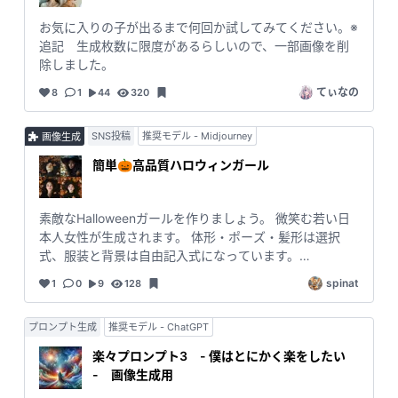
クトのある台本を作って、たくさんのおもしろ雑学動画
をバズらせましょう！
お気に入りの子が出るまで何回か試してみてください。※
追記 生成枚数に限度があるらしいので、一部画像を削
除しました。
てぃなの
8
1
44
320
SNS投稿
推奨モデル - Midjourney
画像生成
簡単🎃高品質ハロウィンガール
素敵なHalloweenガールを作りましょう。 微笑む若い日
本人女性が生成されます。 体形・ポーズ・髪形は選択
式、服装と背景は自由記入式になっています。
#midjourney #画像生成 #ハロウィン #簡単
spinat
1
0
9
128
プロンプト生成
推奨モデル - ChatGPT
楽々プロンプト3 - 僕はとにかく楽をしたい
- 画像生成用