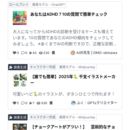
コメントも入力。 2. それだけで記事が完成！ 3. あとは
ロールプレイ
推奨モデル - ChatGPT
ナル年賀状を 秒速 で作成します。 🎨SNS映え🎍 するデ
SNSやブログに投稿するだけ。 💥 「これ、自分が書い
ザインはもちろん、 最新トレンド もバッチリ押さえてい
あなたはADHD？10の質問で簡単チェック
たの？」と思うほどプロフェッショナルな記事が、あっ
ます。 面倒な住所入力も不要！ SNSで新年のご挨拶をし
という間に仕上がります！ --- ✨ 今すぐ使わない理由が
たい人にピッタリです。 使い方はカンタン！ 1.好きなテ
見つからない！ 時間がない？文章が苦手？そんなの関係
ーマを選ぶ 2.AIが自動でデザインを生成 3.画像をダウン
大人になってからADHDの診断を受けるケースも増えて
ありません！「コタツ記事一発生成ツール」があれば、
ロード！ ➡️ SNSに投稿！（オリジナルメッセージも添え
います。10の質問であなたのADHD傾向をチェックして
あなたも明日から話題の発信者に。 さあ、 日本中の注目
てね！） たった3ステップで、個性的な年賀状が完成！
みましょう。 ※あくまでAIの判断ですので、正確な診断は
を集める記事を、あなたの手で生み出してみませんか？ -
🎉 あとは、ダウンロードした画像をSNSにアップするだ
医療機関で行ってください。
-- ※コタツ記事とは： 調査や取材を行わず、テレビや
AIの先生 | OMG-okinawa
0
0
43
230
け！ LINE、Facebook、Instagram、Twitter… どこでも
SNSの情報などのみで構成した記事。自宅でこたつに入
OK！ 新年の挨拶を、もっと楽しく、もっと簡単に！ 😊
ったまま作成できることから。
友達や家族（上司や同僚）に、あなたのセンスが光る年
キャラクター作成
推奨モデル - Midjourney
画像生成
賀状を送って、新年を華やかにスタートさせましょう！
【誰でも簡単】2025年🐍 干支イラストメーカ
いますぐ【秒速年賀状！🚀】を試して、あっと驚く年賀
ー
状を作っちゃおう！ 👇 #教えてAI #AI年賀状 #AIアート
#秒速年賀状 #年賀状2025 #あけおめ #新年の挨拶
可愛いヘビ🐍のイラストが、ボタンひとつで作れます！
#SNS映え #簡単年賀状 #おしゃれ年賀状
ふく｜GPTsクリエイター
5
0
7
339
キャラクター作成
推奨モデル - Midjourney
画像生成
【チョークアートがアツい！】 芸術的なチョ