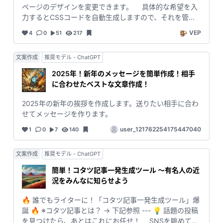
今すぐ使ってみよう！ あなたの投稿が次のトレンドを作
カウントでログインが必要） →
ページのデザインを変更できます。 具体的な希望を入
る日も、きっと近いはずです💬💥
https://labs.google/fx/ja/tools/image-fx
力するとCSSコードを自動生成しますので、それを管理
画面から「追加CSS」として登録（やり方はとても簡単
VEP
4
0
51
217
→ 下記参照）するだけです。 それだけで簡単にサイト
の見た目をカスタマイズできます。不明瞭な入力には適
文案作成
推奨モデル - ChatGPT
切なガイドを提供し、すぐに使用可能なコードを生成し
ます。 --- ＜登録方法＞ WordPressの管理画面の「外
2025年！新年のメッセージを簡単作成！相手
観」→「カスタマイズ」→「追加CSS」を開き、生成し
に合わせたベストな文章作成！
たCSSコードを最下部に追加で貼り付けます。 以下は
「WordPress簡単デザイン編集ツール」を使用する際の
2025年の新年の挨拶を作成します。送りたい相手に合わ
注意事項の例です。 --- ＜注意事項＞ 1. 自己責任での利
せてメッセージを作ります。
用 本ツールを使用して生成されたCSSコードの適用は、
user_121762254175447040
1
0
7
140
ユーザー自身の責任において行ってください。適用によ
って生じた問題（サイトのデザイン崩れや予期しない動
作など）に関して、開発者は一切の責任を負いません。
文案作成
推奨モデル - ChatGPT
2. 動作の保証について 本ツールで生成されるCSSコード
簡単！コタツ記事一発生成ツール ～有名人の近
は、すべてのWordPressテーマやプラグイン環境での動
況をみんなに知らせよう
作を保証するものではありません。テーマやプラグイン
によっては、生成されたコードが適用されない場合があ
🔥 誰でもライターに！「コタツ記事一発生成ツール」爆
ります。 3. バックアップの推奨 必ず変更前のCSS設定を
誕 🔥 ※コタツ記事とは？ → 下記参照 --- 💡 話題の投稿
バックアップ（どこかにコピペ）してから使用してくだ
を見つけたら、あとはこれにお任せ！ SNSを眺めて