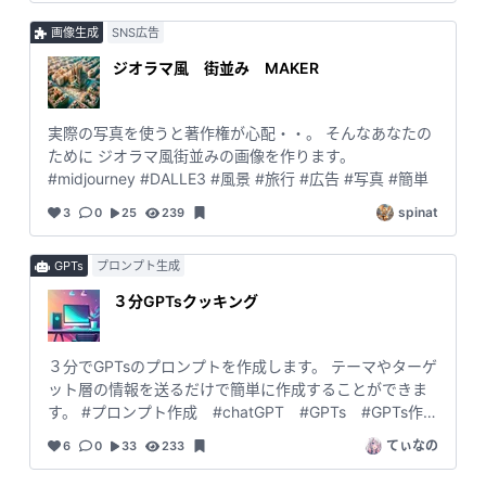
画像生成
SNS広告
ジオラマ風 街並み MAKER
実際の写真を使うと著作権が心配・・。 そんなあなたの
ために ジオラマ風街並みの画像を作ります。
#midjourney #DALLE3 #風景 #旅行 #広告 #写真 #簡単
spinat
3
0
25
239
GPTs
プロンプト生成
３分GPTsクッキング
３分でGPTsのプロンプトを作成します。 テーマやターゲ
ット層の情報を送るだけで簡単に作成することができま
す。 #プロンプト作成 #chatGPT #GPTs #GPTs作成
GPTs #簡単
てぃなの
6
0
33
233