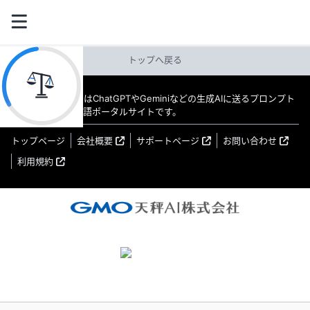
トップへ戻る
教えてAI byGMO はChatGPTやGeminiなどの生成AIに送るプロンプト
（指示文）の日本語ポータルサイトです。
トップページ
会社概要
サポートページ
お問い合わせ
利用規約