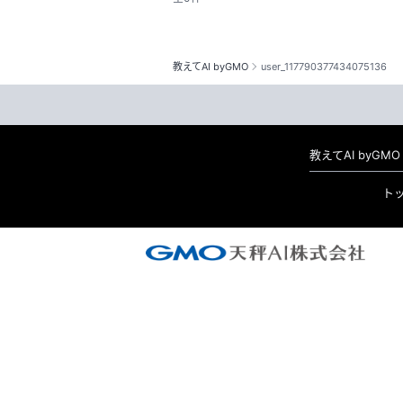
教えてAI byGMO
user_117790377434075136
教えてAI byG
ト