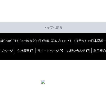
トップへ戻る
MO はChatGPTやGeminiなどの生成AIに送るプロンプト（指示文）の日本語
ップページ
会社概要
サポートページ
お問い合わせ
利用規約