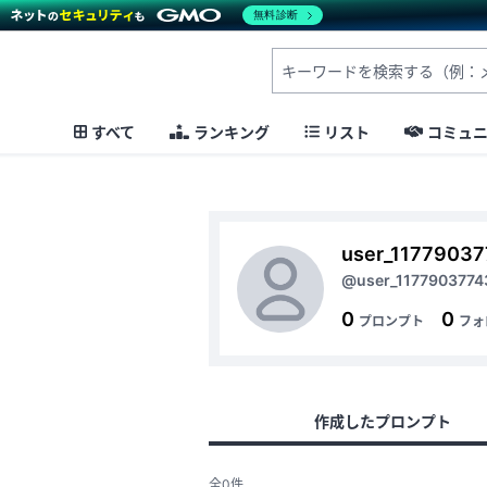
無料診断
すべて
ランキング
リスト
コミュ
user_1177903
@user_1177903774
0
0
プロンプト
フォ
作成したプロンプト
全0件