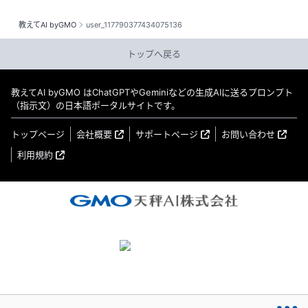
教えてAI byGMO
user_117790377434075136
トップへ戻る
教えてAI byGMO はChatGPTやGeminiなどの生成AIに送るプロンプト
（指示文）の日本語ポータルサイトです。
トップページ
会社概要
サポートページ
お問い合わせ
利用規約