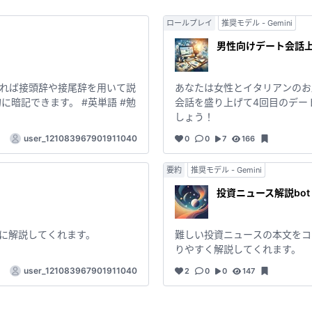
ロールプレイ
推奨モデル - Gemini
男性向けデート会話上
れば接頭辞や接尾辞を用いて説
あなたは女性とイタリアンのお
に暗記できます。 #英単語 #勉
会話を盛り上げて4回目のデー
しょう！
user_121083967901911040
0
0
7
166
要約
推奨モデル - Gemini
投資ニュース解説bot
に解説してくれます。
難しい投資ニュースの本文をコ
りやすく解説してくれます。
user_121083967901911040
2
0
0
147