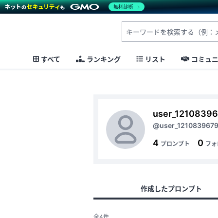
無料診断
すべて
ランキング
リスト
コミュ
user_1210839
@user_1210839679
4
0
プロンプト
フォ
作成したプロンプト
全4件