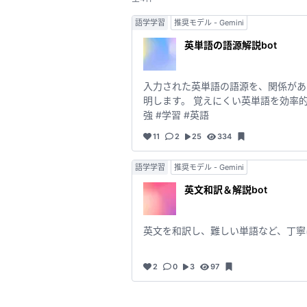
語学学習
推奨モデル - Gemini
英単語の語源解説bot
入力された英単語の語源を、関係があ
明します。 覚えにくい英単語を効率的
強 #学習 #英語
11
2
25
334
語学学習
推奨モデル - Gemini
英文和訳＆解説bot
英文を和訳し、難しい単語など、丁寧
2
0
3
97