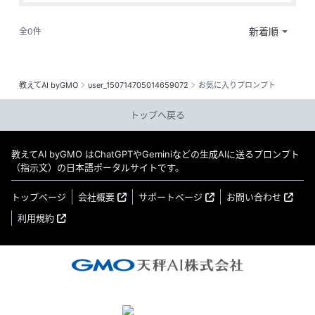
全0件
教えてAI byGMO
user_150714705014659072
お気に入りプロンプト
トップへ戻る
教えてAI byGMO はChatGPTやGeminiなどの生成AIに送るプロンプト
（指示文）の日本語ポータルサイトです。
トップページ
会社概要
サポートページ
お問い合わせ
利用規約