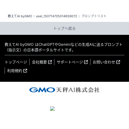
教えてAI byGMO
user_150714705014659072
プロンプトリスト
トップへ戻る
教えてAI byGMO はChatGPTやGeminiなどの生成AIに送るプロンプト
（指示文）の日本語ポータルサイトです。
トップページ
会社概要
サポートページ
お問い合わせ
利用規約