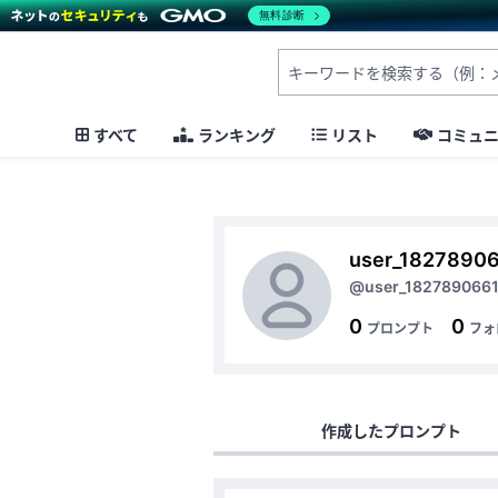
無料診断
すべて
ランキング
リスト
コミュ
user_1827890
@user_182789066
0
0
プロンプト
フォ
作成したプロンプト