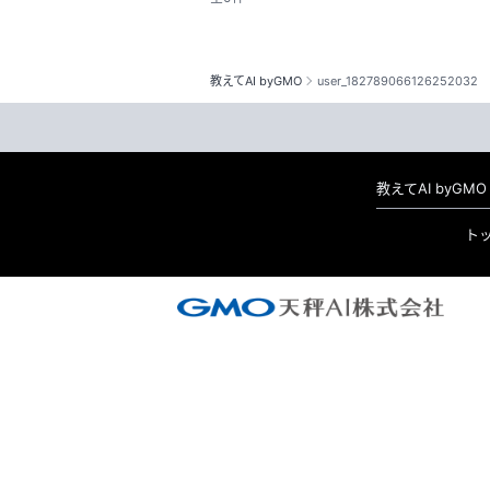
教えてAI byGMO
user_182789066126252032
教えてAI byG
ト