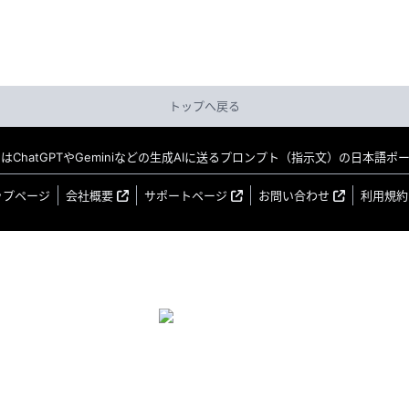
トップへ戻る
MO はChatGPTやGeminiなどの生成AIに送るプロンプト（指示文）の日本語
ップページ
会社概要
サポートページ
お問い合わせ
利用規約