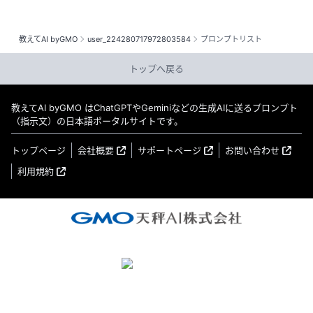
教えてAI byGMO
user_224280717972803584
プロンプトリスト
トップへ戻る
教えてAI byGMO はChatGPTやGeminiなどの生成AIに送るプロンプト
（指示文）の日本語ポータルサイトです。
トップページ
会社概要
サポートページ
お問い合わせ
利用規約