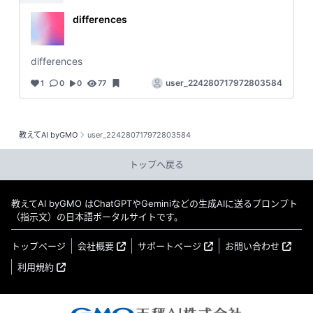
differences
differences
user_224280717972803584
1
0
0
77
教えてAI byGMO
user_224280717972803584
トップへ戻る
教えてAI byGMO はChatGPTやGeminiなどの生成AIに送るプロンプト
（指示文）の日本語ポータルサイトです。
トップページ
会社概要
サポートページ
お問い合わせ
利用規約