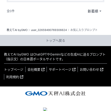
全0件
教えてAI byGMO
user_32659490769306624
お気に入りプロンプト
トップへ戻る
教えてAI byGMO はChatGPTやGeminiなどの生成AIに送るプロンプト
（指示文）の日本語ポータルサイトです。
トップページ
会社概要
サポートページ
お問い合わせ
利用規約