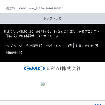
教えてAI byGMO
user_32659490769306624
トップへ戻る
教えてAI byGMO はChatGPTやGeminiなどの生成AIに送るプロンプト
（指示文）の日本語ポータルサイトです。
トップページ
会社概要
サポートページ
お問い合わせ
利用規約