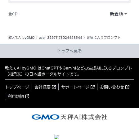
全0件
教えてAI byGMO
user_32971178024428544
お気に入りプロンプト
トップへ戻る
教えてAI byGMO はChatGPTやGeminiなどの生成AIに送るプロンプト
（指示文）の日本語ポータルサイトです。
トップページ
会社概要
サポートページ
お問い合わせ
利用規約