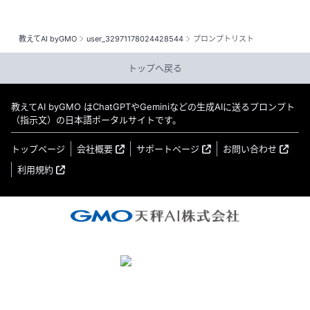
教えてAI byGMO
user_32971178024428544
プロンプトリスト
トップへ戻る
教えてAI byGMO はChatGPTやGeminiなどの生成AIに送るプロンプト
（指示文）の日本語ポータルサイトです。
トップページ
会社概要
サポートページ
お問い合わせ
利用規約