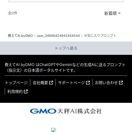
全0件
教えてAI byGMO
user_34666424942444544
お気に入りプロンプト
トップへ戻る
教えてAI byGMO はChatGPTやGeminiなどの生成AIに送るプロンプト
（指示文）の日本語ポータルサイトです。
トップページ
会社概要
サポートページ
お問い合わせ
利用規約